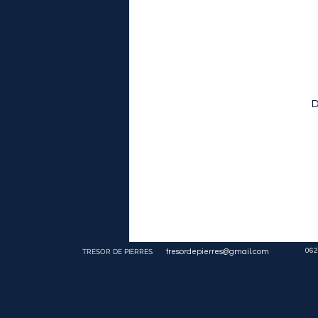
D
062
TRESOR DE PIERRES
tresordepierres@gmail.com