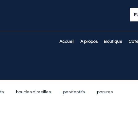
E
Accueil
A propos
Boutique
Caté
ts
boucles d'oreilles
pendentifs
parures