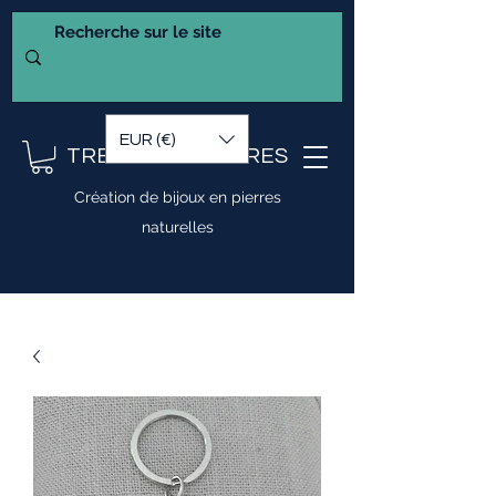
EUR (€)
TRESOR DE PIERRES
Création de bijoux en pierres
naturelles