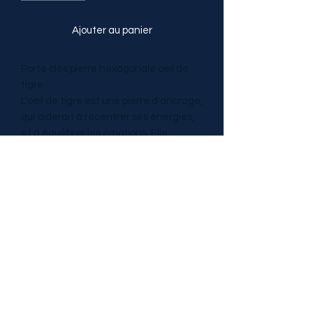
Ajouter au panier
Porte clés pierre hexagonale oeil de
tigre
L'oeil de tigre est une pierre d'ancrage,
qui aiderait à recentrer ses énergies,
et à équilibrer les émotions. Elle
favoriserait la concentration, la
confiance en soi, le contrôle de soi ;
serait un support en cas de
dépression, nervosité, stress ;
donnerait de la joie, de la bonne
humeur, une ouverture d'esprit...