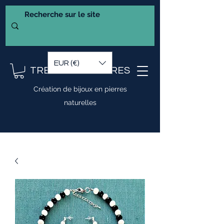
EUR (€)
TRESOR DE PIERRES
Création de bijoux en pierres
naturelles