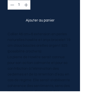
Ajouter au panier
Collier 46 cm+6 extension en perles
naturelles howlite et onyx bracelet 19
cm clous boucles oreilles argent 925
(possibilité crochets)
La pierre de Howlite serait connue
pour son action calmante et pour sa
contribution à l’élimination des
oedèmes et de la rétention d’eau en
cas de régime. Elle serait stabilisante :
cohérence des sentiments, sens des
responsabilités, dissipation des
craintes. L Onyx soutiendrait dans des
circonstances difficiles ou les
moments d'immenses stress mental