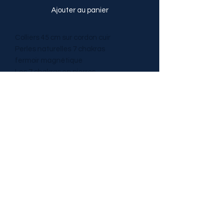
Ajouter au panier
Colliers 45 cm sur cordon cuir
Perles naturelles 7 chakras
fermoir magnétique
Les 7 chakras en pierres
correspondraient à l’ancrage sur terre
et votre évolution dans la vie, la santé
et l’abondance, à la connexion avec
autrui, la créativité et vous aideraient
à conserver votre énergie.
TRESOR DE PIERRES
tresordepierres@gmail.com