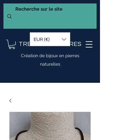
EUR (€)
TRESOR DE PIERRES
Création de bijoux en pierres
naturelles