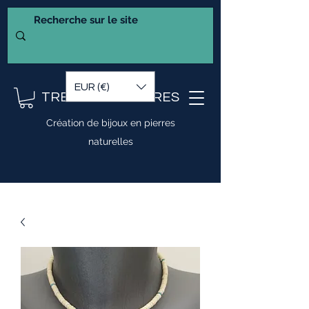
EUR (€)
TRESOR DE PIERRES
Création de bijoux en pierres
naturelles