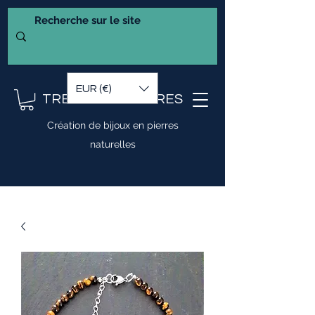
EUR (€)
TRESOR DE PIERRES
Création de bijoux en pierres
naturelles