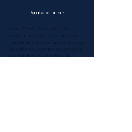
Ajouter au panier
Collier 45 cm + 6 cm extension
perles pierres oeil de tigre naturelles
L'oeil de tigre est une pierre d'ancrage,
qui aiderait à recentrer ses énergies,
et à équilibrer les émotions. Elle
favoriserait la concentration, la
confiance en soi, le contrôle de soi ;
serait un support en cas de
dépression, nervosité, stress ;
donnerait de la joie, de la bonne
humeur, une ouverture d'esprit...