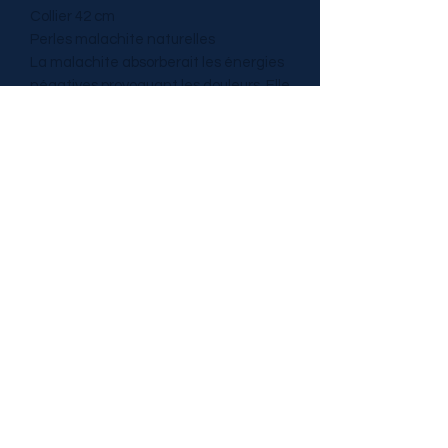
Collier 42 cm
Perles malachite naturelles
La malachite absorberait les énergies
négatives provoquant les douleurs. Elle
serait utile contre les crampes,
abaisserait la pression du sang,
diminuerait la timidité, serait utile à la
dyslexie.
TRESOR DE PIERRES
tresordepierres@gmail.com
0629689090