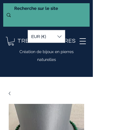
EUR (€)
TRESOR DE PIERRES
Création de bijoux en pierres
naturelles