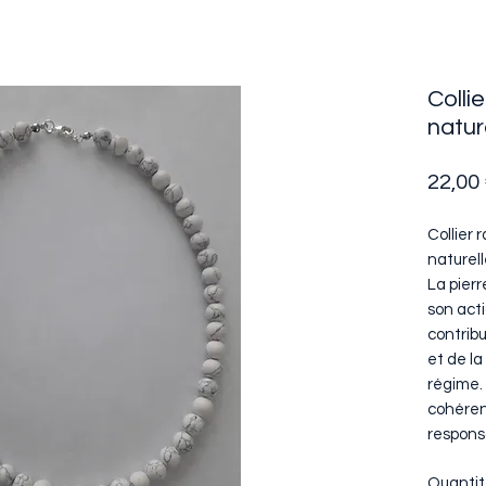
Colli
natur
22,00
Collier 
naturel
La pierr
son act
contrib
et de la
régime. 
cohéren
responsa
Quanti