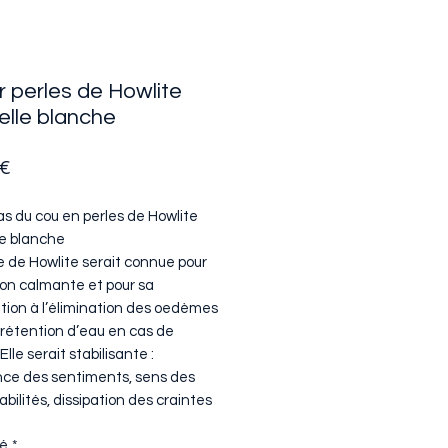
er perles de Howlite
elle blanche
Prix
 €
ras du cou en perles de Howlite
le blanche
e de Howlite serait connue pour
ion calmante et pour sa
ution à l’élimination des oedèmes
 rétention d’eau en cas de
Elle serait stabilisante :
ce des sentiments, sens des
bilités, dissipation des craintes
té
*