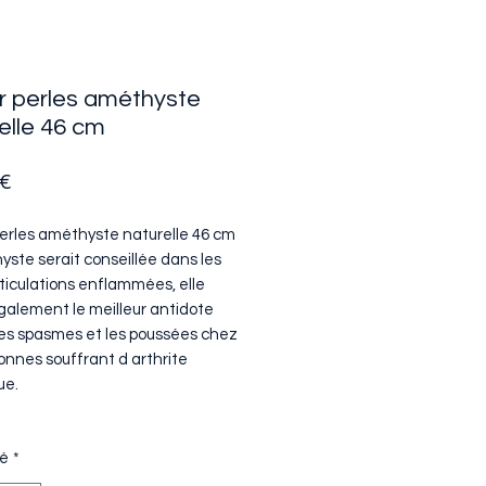
er perles améthyste
elle 46 cm
Prix
 €
 perles améthyste naturelle 46 cm
yste serait conseillée dans les
ticulations enflammées, elle
également le meilleur antidote
les spasmes et les poussées chez
onnes souffrant d arthrite
ue.
té
*