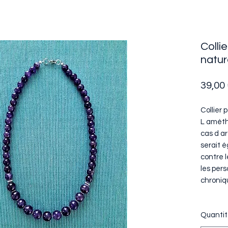
Colli
natur
39,00
Collier
L améth
cas d ar
serait 
contre 
les pers
chroniq
Quanti