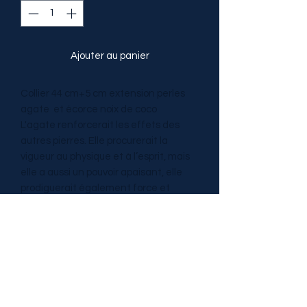
Ajouter au panier
Collier 44 cm+5 cm extension perles
agate et écorce noix de coco
L'agate renforcerait les effets des
autres pierres. Elle procurerait la
vigueur au physique et à l’esprit, mais
elle a aussi un pouvoir apaisant, elle
prodiguerait également force et
courage. Elle apaiserait et soulagerait
la dépression, atténuerait les
sentiments de fatigue et de léthargie.
Elle restaurerait l’équilibre émotif
Catégories