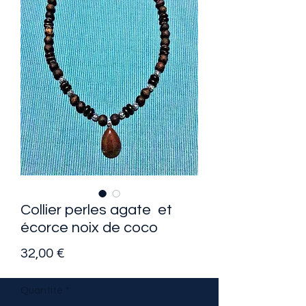
Collier perles agate et
écorce noix de coco
Prix
32,00 €
Quantité
*