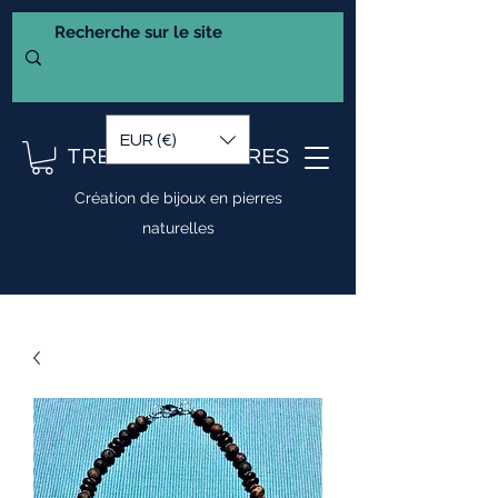
EUR (€)
TRESOR DE PIERRES
Création de bijoux en pierres
naturelles