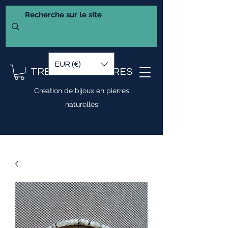
EUR (€)
TRESOR DE PIERRES
Création de bijoux en pierres
naturelles