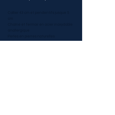
Collier 43 cm et pendentifs jusque 5
cm
Chaîne et fermoir en acier inoxydable
anallergique
Perles en pierres naturelles
7 chakras correspondraient à
l’ancrage sur terre et l'évolution dans
la vie, la santé et l’abondance.
Correspondraient à la connexion avec
autrui, la créativité et vous aideraient
à conserver l'énergie.
TRESOR DE PIERRES