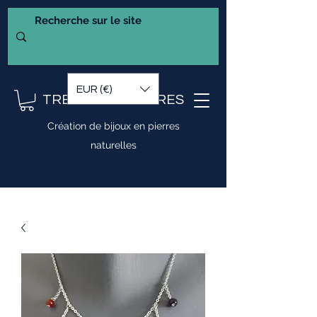
EUR (€)
TRESOR DE PIERRES
Création de bijoux en pierres
naturelles