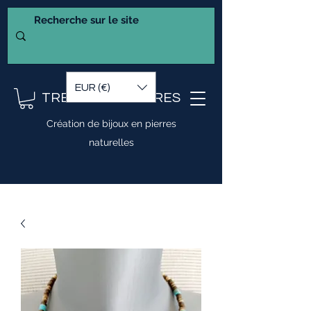
EUR (€)
TRESOR DE PIERRES
Création de bijoux en pierres
naturelles