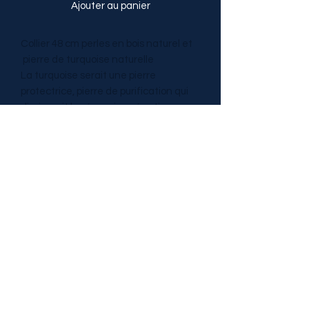
Ajouter au panier
Collier 48 cm perles en bois naturel et
pierre de turquoise naturelle
La turquoise serait une pierre
protectrice, pierre de purification qui
dissiperait les énergies négatives
émotionnelles et environnementales.
Elle instillerait le calme intérieur et
conférerait la sérénité, serait anti-
inflammatoire, détoxifiante et
régénératrice.
TRESOR DE PIERRES
tresordepierres@gmail.com