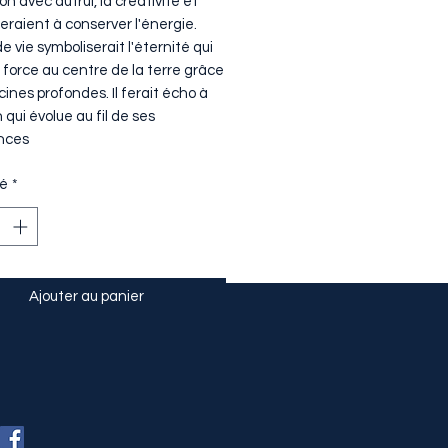
n avec autrui, la créativité et
eraient à conserver l'énergie.
de vie symboliserait l'éternité qui
 force au centre de la terre grâce
cines profondes. Il ferait écho à
 qui évolue au fil de ses
nces
té
*
Ajouter au panier