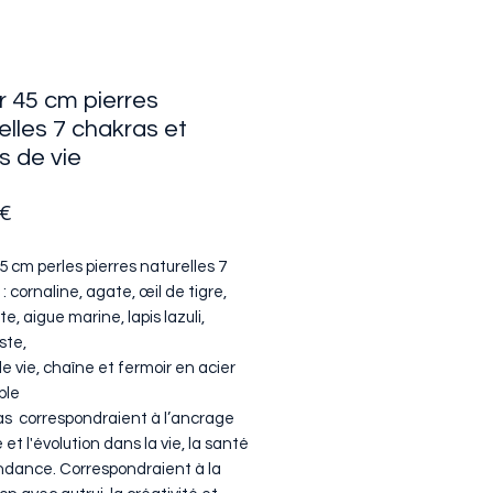
er 45 cm pierres
elles 7 chakras et
s de vie
Prix
 €
45 cm perles pierres naturelles 7
: cornaline, agate, œil de tigre,
e, aigue marine, lapis lazuli,
ste,
e vie, chaîne et fermoir en acier
ble
as correspondraient à l’ancrage
e et l'évolution dans la vie, la santé
ondance. Correspondraient à la