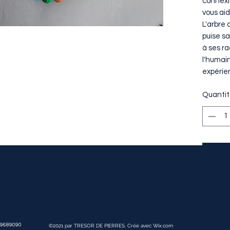
connexio
vous aid
L'arbre 
puise sa
à ses ra
l'humain
expérie
Quanti
9689090
©2021 par TRESOR DE PIERRES. Créé avec Wix.com