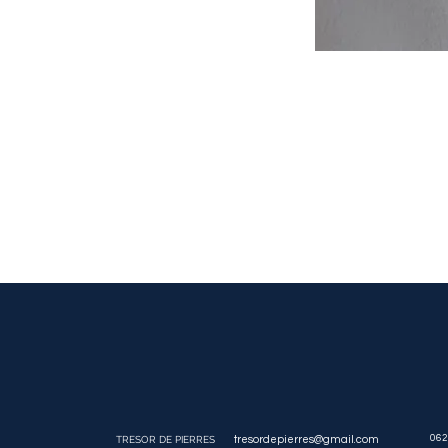
062
TRESOR DE PIERRES
tresordepierres@gmail.com