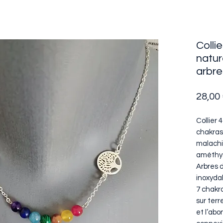
Colli
natur
arbre
28,00
Collier 
chakras 
malachit
améthy
Arbres d
inoxyda
7 chakr
sur terr
et l’ab