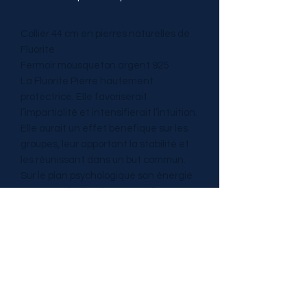
Collier 44 cm en pierres naturelles de
Fluorite
Fermoir mousqueton argent 925
La Fluorite Pierre hautement
protectrice. Elle favoriserait
l’impartialité et intensifierait l’intuition.
Elle aurait un effet bénéfique sur les
groupes, leur apportant la stabilité et
les réunissant dans un but commun.
Sur le plan psychologique son énergie
permettrait d’avoir une excellente
concentration ainsi qu’un esprit
d’analyse profond. Serait très utile
lorsqu’on doit agir avec objectivité et
impartialité. Sur le plan émotionnel la
fluorite aurait un effet stabilisant. Sur
le plan physique elle favoriserait
l’équilibre et la coordination.