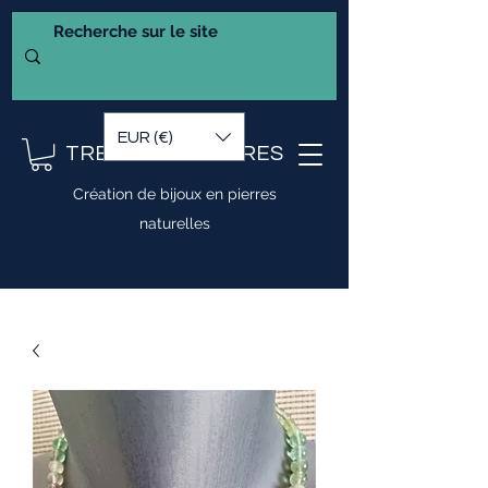
EUR (€)
TRESOR DE PIERRES
Création de bijoux en pierres
naturelles