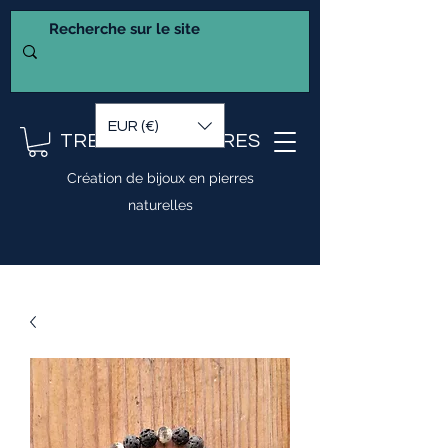
EUR (€)
TRESOR DE PIERRES
Création de bijoux en pierres
naturelles