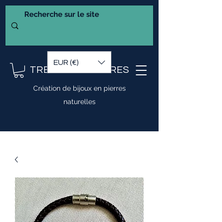
EUR (€)
TRESOR DE PIERRES
Création de bijoux en pierres
naturelles