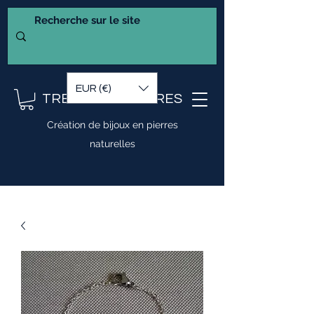
EUR (€)
TRESOR DE PIERRES
Création de bijoux en pierres
naturelles