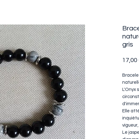
Brace
natur
gris
17,00
Bracele
naturell
L'Onyx 
circons
d'immen
Elle att
inquiétu
vigueur,
Le jaspe