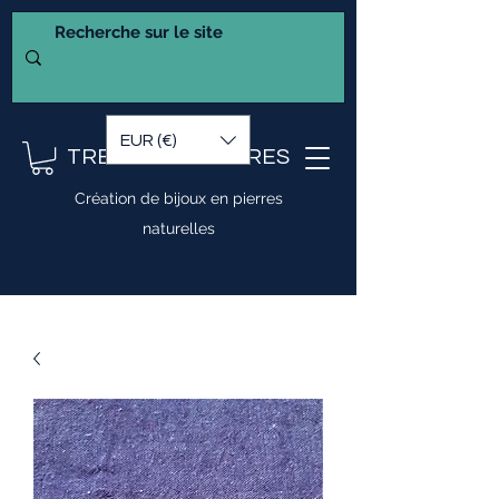
EUR (€)
TRESOR DE PIERRES
Création de bijoux en pierres
naturelles