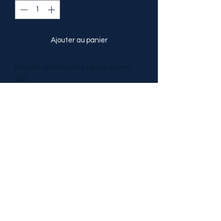
Ajouter au panier
Boucles oreilles arbre de vie argent
925
crochets argent 925
diamètre 25 mm
Catégories
TRESOR DE PIERRES