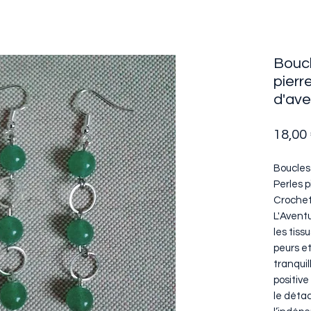
Boucl
pierr
d'ave
18,00
Boucles
Perles p
Crochet
L'Aventu
les tiss
peurs et
tranquil
positive
le déta