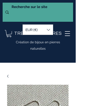
EUR (€)
TRESOR DE PIERRES
Création de bijoux en pierres
naturelles