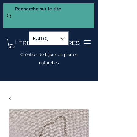
EUR (€)
TRESOR DE PIERRES
Création de bijoux en pierres
naturelles