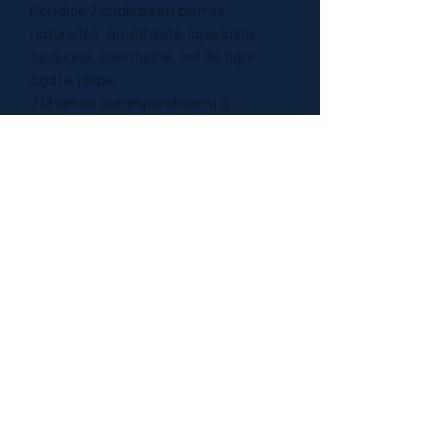
Pendule 7 chakras en pierres
naturelles : améthyste, lapis lazuli,
turquoise, aventurine, œil de tigre,
agate, jaspe
7 chakras correspondraient à
l’ancrage sur terre et l'évolution dans
la vie, la santé et l’abondance.
Correspondraient à la connexion avec
autrui, la créativité et vous aideraient
à conserver l'énergie.
TRESOR DE PIERRES
tresordepierres@gmail.com
0629689090