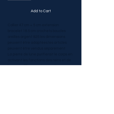
Add to Cart
Collier 47 cm + 5 cm extension
bracelet 18.5 cm crochets boucles
oreilles argent 925 les dimensions
peuvent être adaptées les articles
peuvent être vendus séparément
La pierre de lune purifierait le corps en
activant les fonctions des reins et de
la vessie. Elle nous donnerait une
grande faculté d’adaptation,
diminuerait l’inquiétude et favoriserait
la présence d’esprit.
Catégories