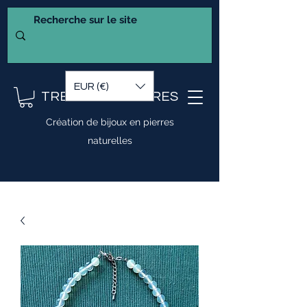
EUR (€)
TRESOR DE PIERRES
Création de bijoux en pierres
naturelles