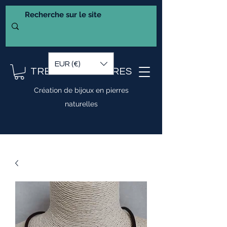
EUR (€)
TRESOR DE PIERRES
Création de bijoux en pierres
naturelles