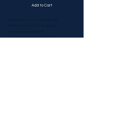
Add to Cart
Colliers 45 cm sur cordon cuir
Perles naturelles 7 chakras
fermoir magnétique
Les 7 chakras en pierres
correspondraient à l’ancrage sur terre
et votre évolution dans la vie, la santé
et l’abondance, à la connexion avec
autrui, la créativité et vous aideraient
à conserver votre énergie.
TRESOR DE PIERRES
tresordepierres@gmail.com