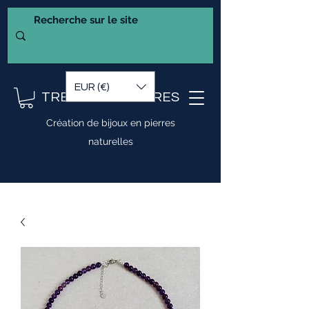
EUR (€)
TRESOR DE PIERRES
Création de bijoux en pierres
naturelles