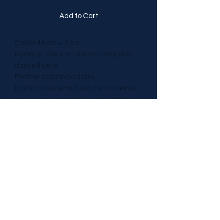
Add to Cart
Collier 44 cm + 5 cm
Perles et cœur en pierres naturelles
d'améthyste
Fermoir acier inoxydable
L'améthyste serait une pierre connue
pour sa vertu apaisante, anti-stress,
conseillée si vous souffrez
d’articulations enflammées,
l’améthyste serait également le
meilleur antidote contre les spasmes
et les poussées chez les personnes
souffrant d’arthrite chronique.