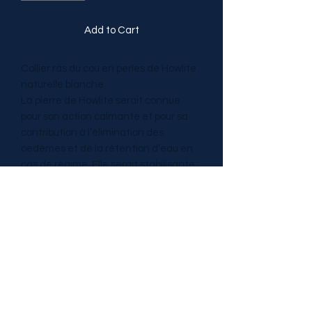
Add to Cart
Collier ras du cou en perles de Howlite
naturelle blanche
La pierre de Howlite serait connue
pour son action calmante et pour sa
contribution à l’élimination des
oedèmes et de la rétention d’eau en
cas de régime. Elle serait stabilisante :
cohérence des sentiments, sens des
responsabilités, dissipation des
craintes
Catégories