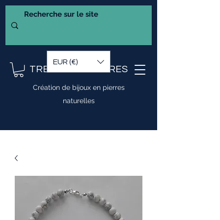
EUR (€)
TRESOR DE PIERRES
Création de bijoux en pierres
naturelles