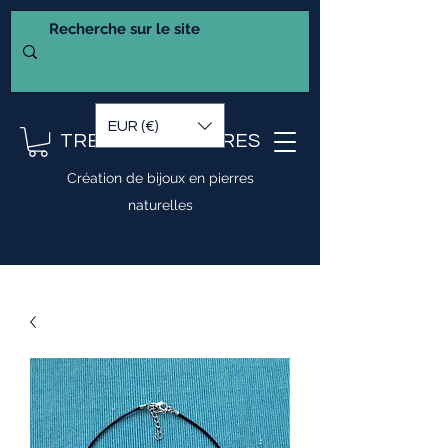
EUR (€)
TRESOR DE PIERRES
Création de bijoux en pierres
naturelles