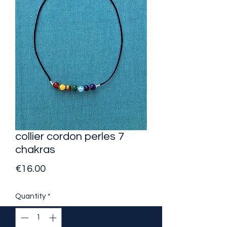
collier cordon perles 7
chakras
Price
€16.00
Quantity
*