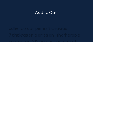
Add to Cart
collier cordon perles 7 chakras
7 chakras
en pierres en lithothérapie
correspond à l’ancrage sur terre et
votre évolution dans la vie, la santé et
l’abondance. Correspondrait à la
connexion avec autrui, la créativité et
vous aiderait à conserver votre
énergie.
TRESOR DE PIERRES
tresordepierres@gmail.com