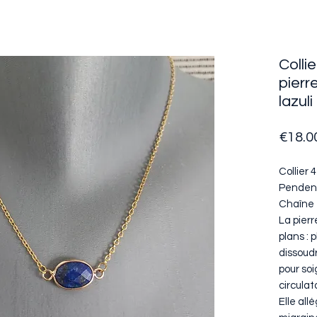
Colli
pierr
lazuli
€18.0
Collier 
Pendenti
Chaîne 
La pierr
plans : 
dissoudr
pour soi
circulat
Elle al