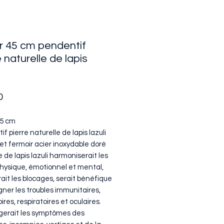
er 45 cm pendentif
e naturelle de lapis
Price
0
45 cm
f pierre naturelle de lapis lazuli
et fermoir acier inoxydable doré
e de lapis lazuli harmoniserait les
physique, émotionnel et mental,
ait les blocages, serait bénéfique
gner les troubles immunitaires,
oires, respiratoires et oculaires.
légerait les symptômes des