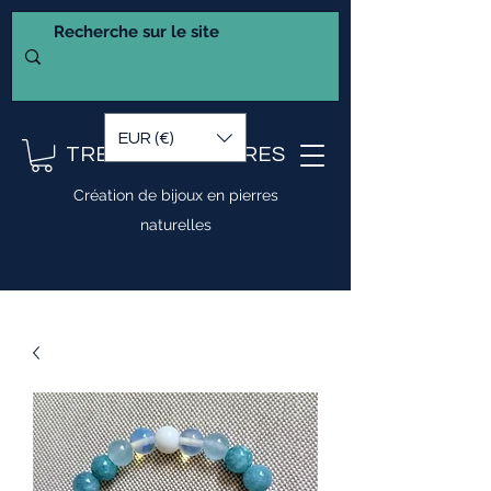
EUR (€)
TRESOR DE PIERRES
Création de bijoux en pierres
naturelles