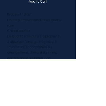
Add to Cart
Bracelet 18 cm
Perles pierres naturelles de quartz
rose
Croix plaqué or
Le Quartz rose aurait la propriété
d'absorber l'énergie négative. Il
favoriserait l'acceptation du
changement, libérant du stress
généré par la situation. Son
rayonnement énergétique serait
sécurisant pour l’enfant et
l’adolescent, et ce, particulièrement
pendant la puberté. Le quartz rose
pourrait transmettre ses bienfaits
calmants aux enfants turbulents et
hyperactifs.