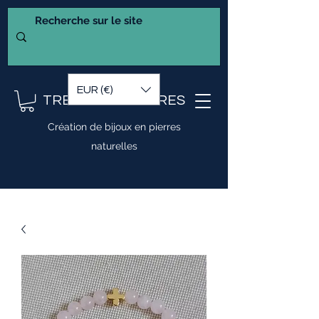
EUR (€)
TRESOR DE PIERRES
Création de bijoux en pierres
naturelles