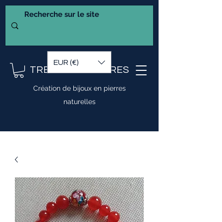
EUR (€)
TRESOR DE PIERRES
Création de bijoux en pierres
naturelles