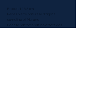
Bracelet 18.5 cm
Perles pierre naturelle d'agate
cornaline et Murano
L'agate renforcerait les effets des
autres pierres. Elle aurait aussi un
pouvoir apaisant, apaiserait et
soulagerait la dépression, atténuerait
les sentiments de fatigue et de
léthargie.
TRESOR DE PIERRES
tresordepierres@gmail.com
0629689090