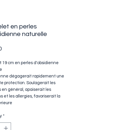
let en perles
idienne naturelle
Price
0
t 19 cm en perles d'obsidienne
le
ienne dégagerait rapidement une
e protection. Soulagerait les
 en général, apaiserait les
ns et les allergies, favoriserait la
érieure
y
*