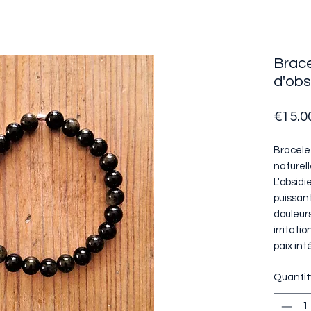
Brace
d'obs
€15.0
Bracele
naturel
L'obsid
puissant
douleurs
irritatio
paix int
Quantit