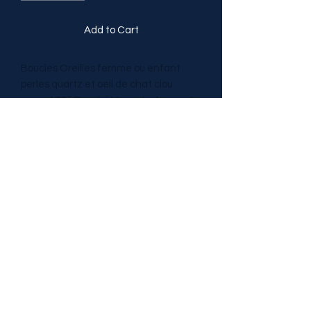
Add to Cart
Boucles Oreilles femme ou enfant
perles quartz et oeil de chat clou
argent 925 Possibilité crochet argent
925
Catégories
TRESOR DE PIERRES
tresordepierres@gmail.com