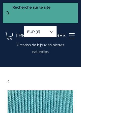
EUR (€)
TRESOR DE PIERRES
Création de bijoux en pierres
naturelles