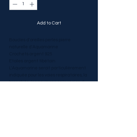
Add to Cart
Boucles d'oreilles perles pierre
naturelle d'Aquamarine
Crochets argent 925
Etoiles argent tibétain
L'Aquamarine serait particulièrement
indiquée pour les voies respiratoires, la
bronchite, les poumons et la région du
cou. Elle protégerait des
refroidissements, de l’inflammation du
larynx et fortifierait les cordes vocales.
Elle raffermirait le cœur et
préviendrait l’infarctus du myocarde.
Elle fortifierait le système immunitaire
dans son ensemble et le thymus.