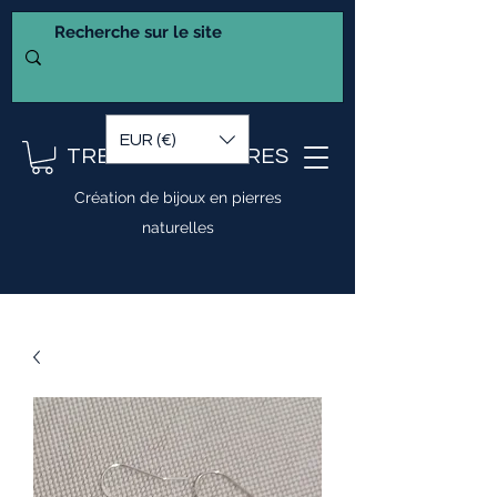
EUR (€)
TRESOR DE PIERRES
Création de bijoux en pierres
naturelles