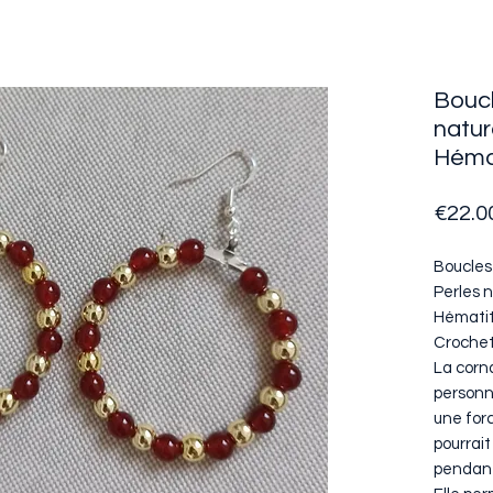
Boucl
natur
Héma
€22.0
Boucles 
Perles n
Hématit
Crochet
La corna
personn
une forc
pourrait
pendant