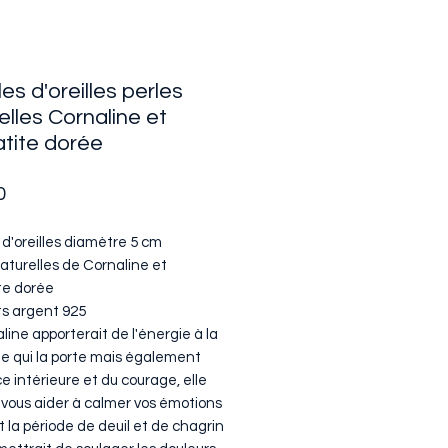
es d'oreilles perles
elles Cornaline et
tite dorée
Price
0
d'oreilles diamètre 5 cm
aturelles de Cornaline et
e dorée
s argent 925
line apporterait de l'énergie à la
e qui la porte mais également
e intérieure et du courage, elle
 vous aider à calmer vos émotions
 la période de deuil et de chagrin